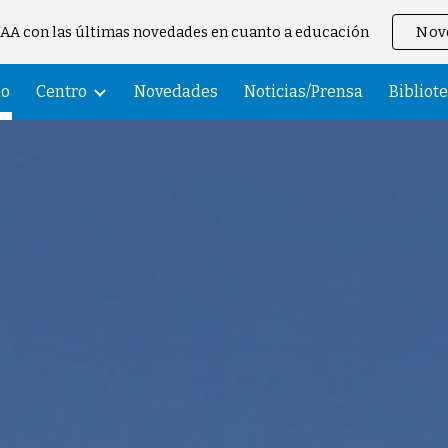
JJAA con las últimas novedades en cuanto a educación
Nove
ip to main content
Skip to navigat
io
Centro
Novedades
Noticias/Prensa
Bibliot