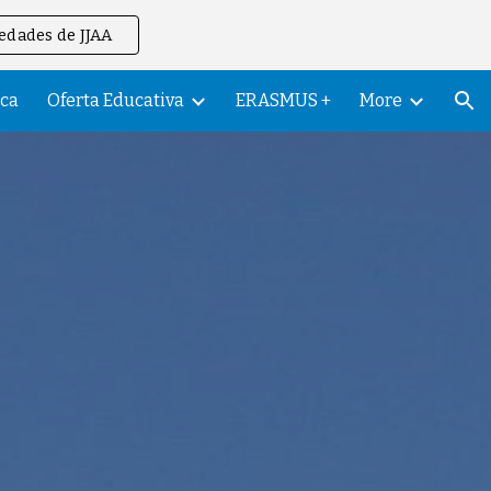
dades de JJAA
ion
eca
Oferta Educativa
ERASMUS +
More