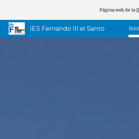
Página web de la 
Sk
IES Fernando III el Santo
Inic