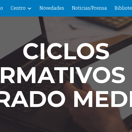
io
Centro
Novedades
Noticias/Prensa
Bibliot
ip to main content
Skip to navigat
CICLOS
RMATIVOS
RADO MED