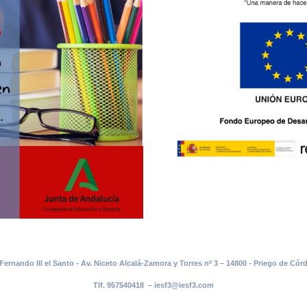
Fernando III el Santo - Av. Niceto Alcalá-Zamora y Torres nº 3 – 14800 - Priego de Có
Tlf. 957540418 – iesf3@iesf3.com