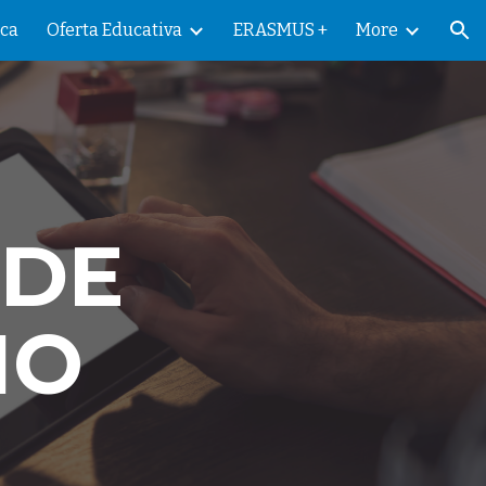
eca
Oferta Educativa
ERASMUS +
More
ion
 DE
IO