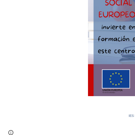
IES 
Page
Report abuse