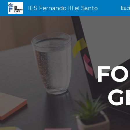
IES Fernando III el Santo
Inic
Sk
FO
G