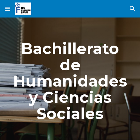
Skip to main content
Skip to navigation
Bachillerato
de
Humanidades
y Ciencias
Sociales